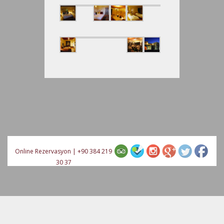
Online Rezervasyon
|
+90 384 219
30 37